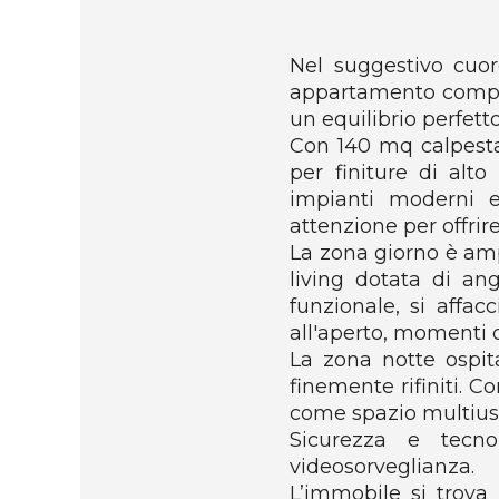
Nel suggestivo cuor
appartamento complet
un equilibrio perfetto
Con 140 mq calpestab
per finiture di alto
impianti moderni e
attenzione per offri
La zona giorno è amp
living dotata di an
funzionale, si affa
all'aperto, momenti di
La zona notte ospit
finemente rifiniti. 
come spazio multiuso:
Sicurezza e tecn
videosorveglianza.
L’immobile si trova