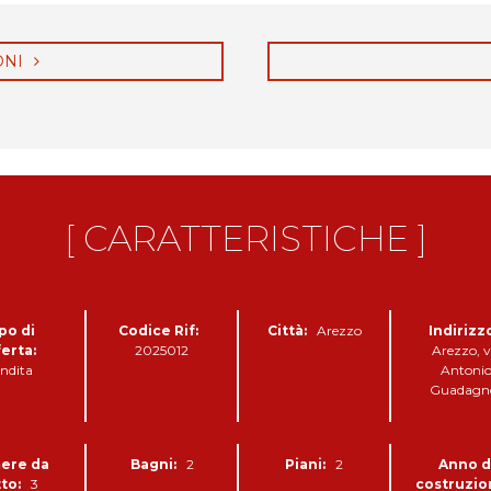
A
L
E
ONI
C
O
M
P
L
E
[ CARATTERISTICHE ]
S
S
O
R
E
po di
Codice Rif:
Città:
Arezzo
Indirizz
S
erta:
2025012
Arezzo, v
I
ndita
Antoni
D
Guadagno
E
N
Z
I
ere da
Bagni:
2
Piani:
2
Anno d
A
tto:
3
costruzio