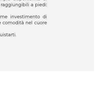
raggiungibili a piedi:
come investimento di
 e comodità nel cuore
istarti.