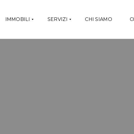
IMMOBILI
SERVIZI
CHI SIAMO
C
A
S
P
E
P
R
A
V
R
I
T
Z
A
I
M
P
E
E
N
R
T
L
O
A
V
E