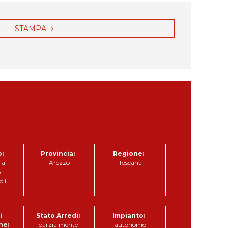
STAMPA
o:
Provincia:
Regione:
ia
Arezzo
Toscana
o
li
i
Stato Arredi:
Impianto:
ne:
parzialmente-
autonomo