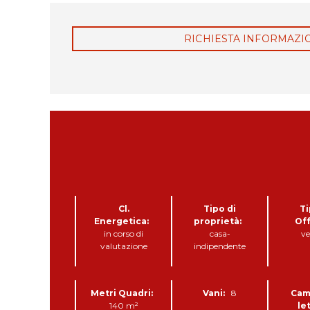
RICHIESTA INFORMAZI
Cl.
Tipo di
Ti
Energetica:
proprietà:
Off
in corso di
casa-
ve
valutazione
indipendente
Metri Quadri:
Vani:
8
Cam
140 m²
le