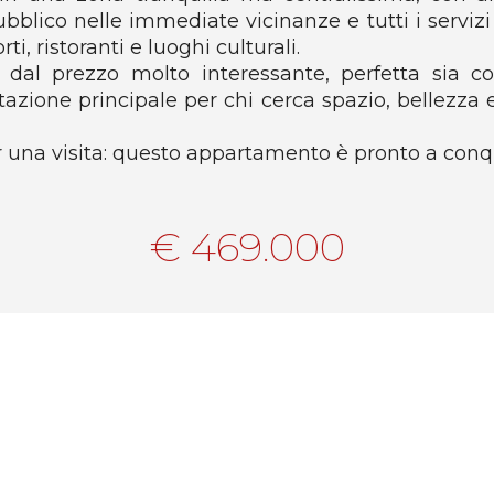
R
blico nelle immediate vicinanze e tutti i servizi 
U
I
S
ti, ristoranti e luoghi culturali.
N
T
, dal prezzo molto interessante, perfetta sia 
O
I
azione principale per chi cerca spazio, bellezza
S
C
T
O
R
/
r una visita: questo appartamento è pronto a conqu
I
C
N
A
U
S
€ 469.000
M
A
E
L
R
E
I
C
O
M
M
E
R
C
I