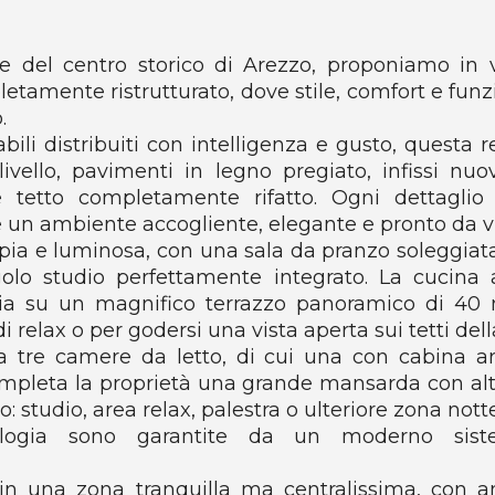
I
S
C
T
I
e del centro storico di Arezzo, proponiamo in 
O
E
amente ristrutturato, dove stile, comfort e funzi
L
O
.
P
-
ili distribuiti con intelligenza e gusto, questa r
E
T
R
 livello, pavimenti in legno pregiato, infissi nuov
E
C
 tetto completamente rifatto. Ogni dettaglio
R
H
R
re un ambiente accogliente, elegante e pronto da v
È
A
ia e luminosa, con una sala da pranzo soleggiata
S
C
golo studio perfettamente integrato. La cucina a
E
C
ccia su un magnifico terrazzo panoramico di 40
G
A
 relax o per godersi una vista aperta sui tetti della
L
S
a tre camere da letto, di cui una con cabina 
I
O
E
L
Completa la proprietà una grande mansarda con altez
R
A
 studio, area relax, palestra o ulteriore zona notte
E
R
ologia sono garantite da un moderno sis
N
E
O
I
 in una zona tranquilla ma centralissima, con am